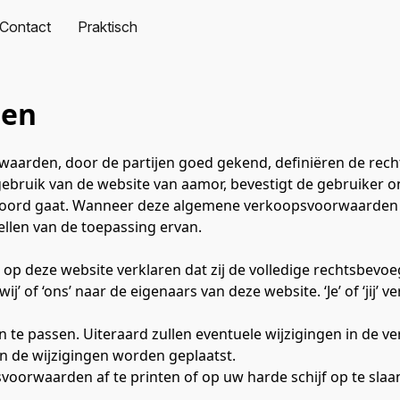
Contact
Praktisch
den
arden, door de partijen goed gekend, definiëren de rechte
 gebruik van de website van aamor, bevestigt de gebruiker o
oord gaat. Wanneer deze algemene verkoopsvoorwaarden ni
ellen van de toepassing ervan.
p deze website verklaren dat zij de volledige rechtsbevo
ij’ of ‘ons’ naar de eigenaars van deze website. ‘Je’ of ‘jij’ 
te passen. Uiteraard zullen eventuele wijzigingen in de v
an de wijzigingen worden geplaatst.
oorwaarden af te printen of op uw harde schijf op te slaan