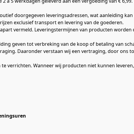
 2 à 5 werkdagen geleverd aan een vergoeding van € 6,99.  
 foutief doorgegeven leveringsadressen, wat aanleiding kan g
rijzen exclusief transport en levering van de goederen.
 apart vermeld. Leveringstermijnen van producten worden 
iding geven tot verbreking van de koop of betaling van sch
vertraging. Daaronder verstaan wij een vertraging, door ons
n te verrichten. Wanneer wij producten niet kunnen leveren
openingsuren