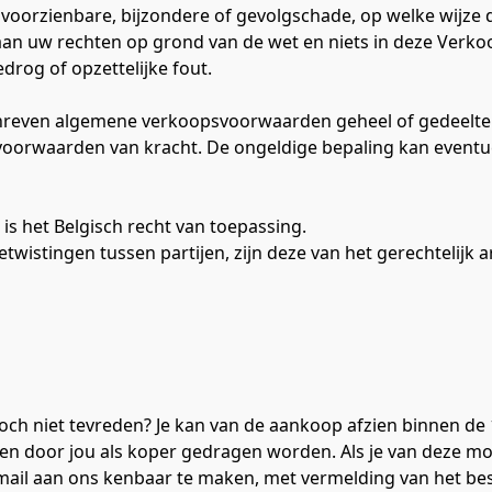
nvoorzienbare, bijzondere of gevolgschade, op welke wijze d
an uw rechten op grond van de wet en niets in deze Verk
edrog of opzettelijke fout.
hreven algemene verkoopsvoorwaarden geheel of gedeeltelij
ge voorwaarden van kracht. De ongeldige bepaling kan event
s het Belgisch recht van toepassing.
twistingen tussen partijen, zijn deze van het gerechtelijk
d
och niet tevreden? Je kan van de aankoop afzien binnen de 
n door jou als koper gedragen worden. Als je van deze moge
r e-mail aan ons kenbaar te maken, met vermelding van het b