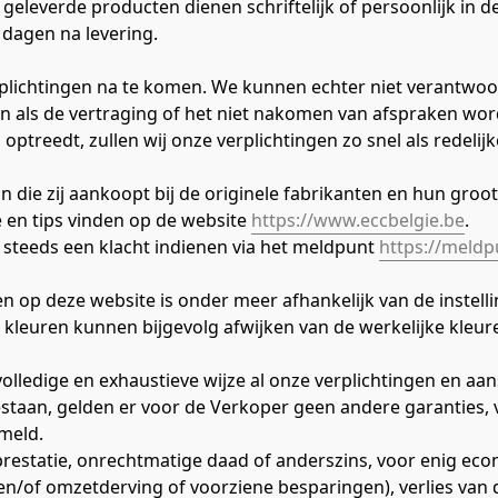
geleverde producten dienen schriftelijk of persoonlijk in 
 dagen na levering.
rplichtingen na te komen. We kunnen echter niet verantwo
n als de vertraging of het niet nakomen van afspraken wor
 optreedt, zullen wij onze verplichtingen zo snel als redelij
n die zij aankoopt bij de originele fabrikanten en hun grooth
en tips vinden op de website 
https://www.eccbelgie.be
.
steeds een klacht indienen via het meldpunt 
https://meldp
 op deze website is onder meer afhankelijk van de instelli
 kleuren kunnen bijgevolg afwijken van de werkelijke kleur
edige en exhaustieve wijze al onze verplichtingen en aans
estaan, gelden er voor de Verkoper geen andere garanties,
meld.
nprestatie, onrechtmatige daad of anderszins, voor enig ec
 en/of omzetderving of voorziene besparingen), verlies van d