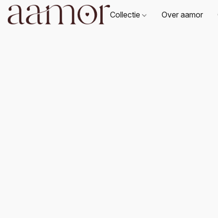
Collectie
Over aamor