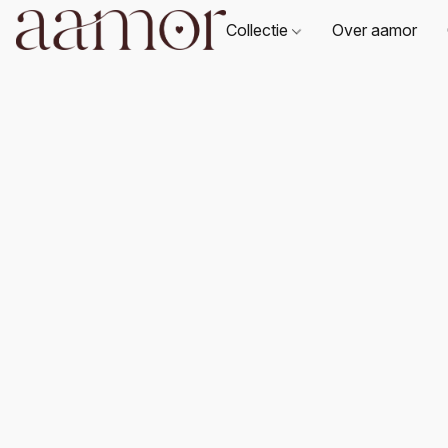
Collectie
Over aamor