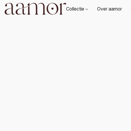
Collectie
Over aamor