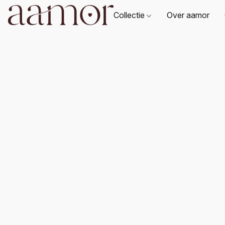
Collectie
Over aamor