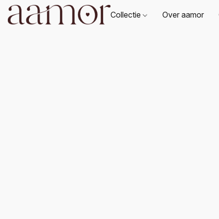
Collectie
Over aamor