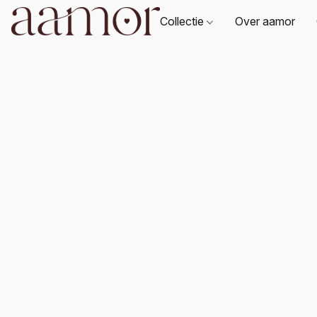
Collectie
Over aamor