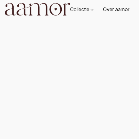
Collectie
Over aamor