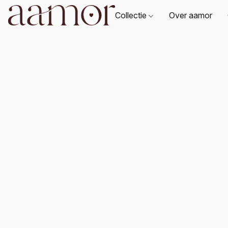
Collectie
Over aamor