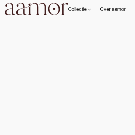
Collectie
Over aamor