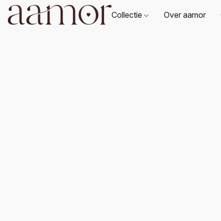
Collectie
Over aamor