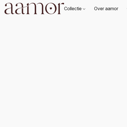
Collectie
Over aamor