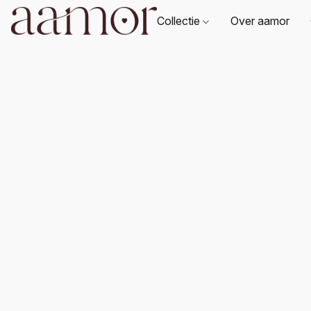
Collectie
Over aamor