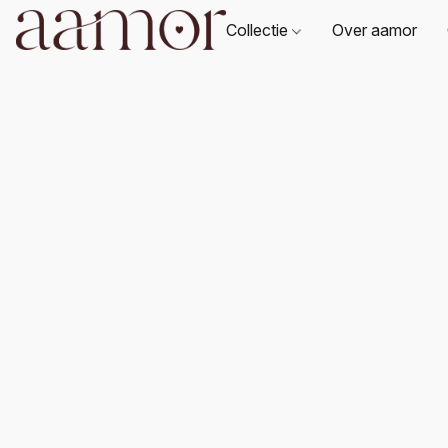
Collectie
Over aamor