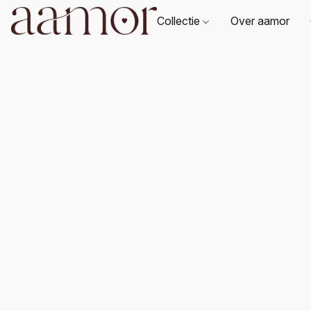
Collectie
Over aamor