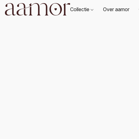
Collectie
Over aamor