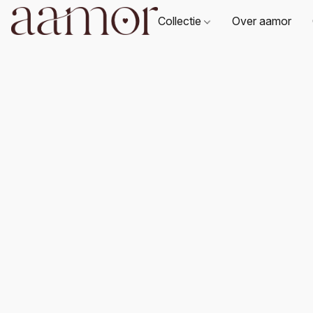
Collectie
Over aamor