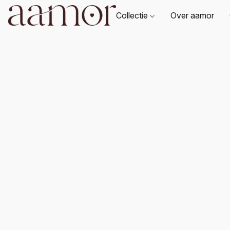
Collectie
Over aamor