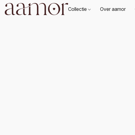
Collectie
Over aamor