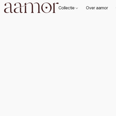
Collectie
Over aamor