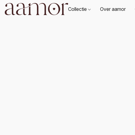
Collectie
Over aamor