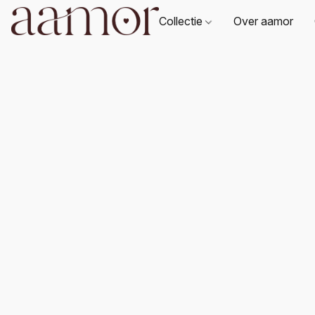
Collectie
Over aamor