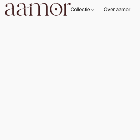
Collectie
Over aamor