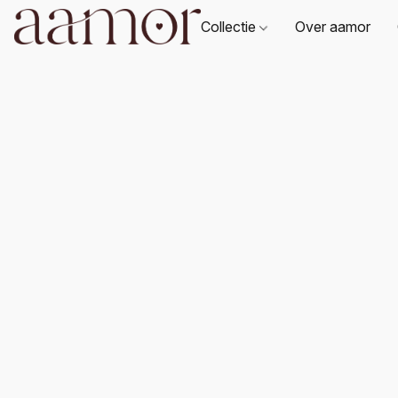
Collectie
Over aamor