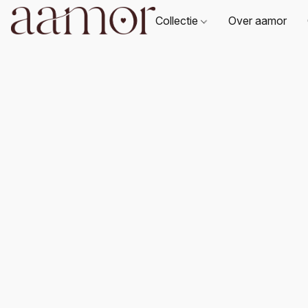
Collectie
Over aamor