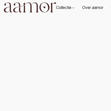
Collectie
Over aamor