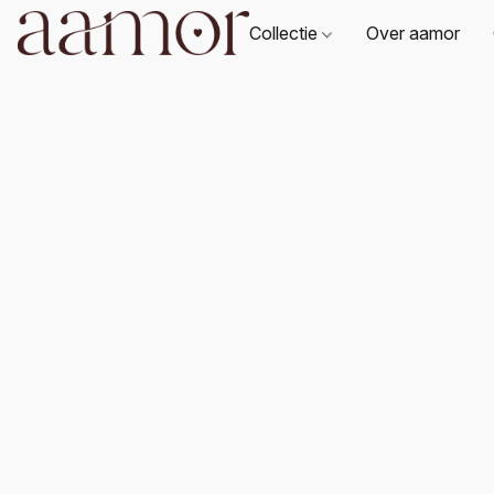
Collectie
Over aamor