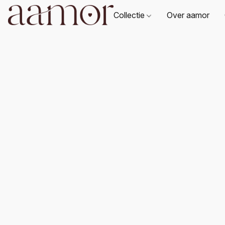
Collectie
Over aamor