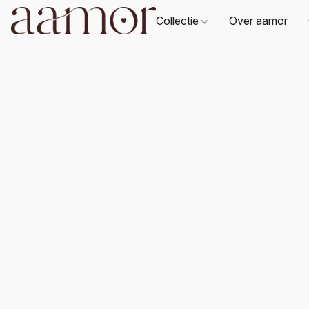
Collectie
Over aamor