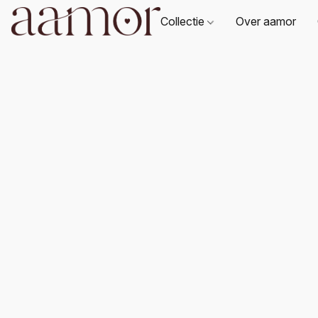
Collectie
Over aamor