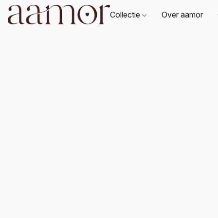
Collectie
Over aamor