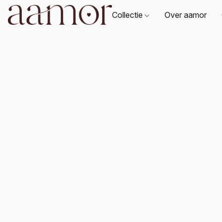
Collectie
Over aamor