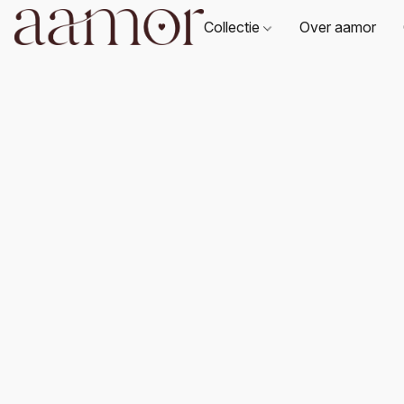
Collectie
Over aamor