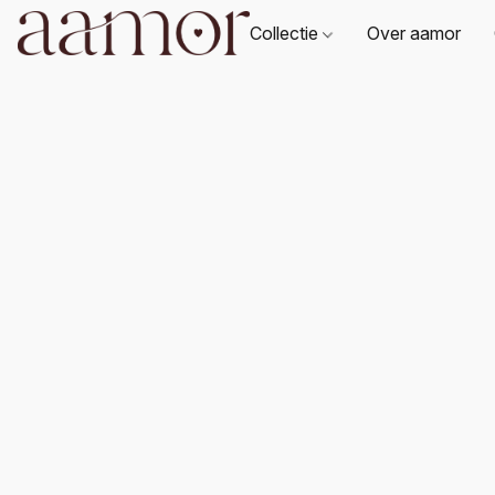
Collectie
Over aamor