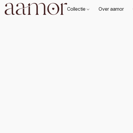
Collectie
Over aamor