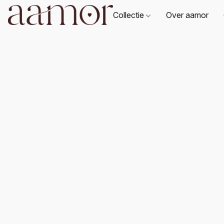
Collectie
Over aamor