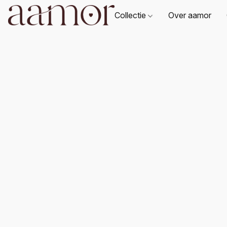
Collectie
Over aamor