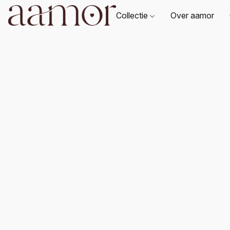
Collectie
Over aamor