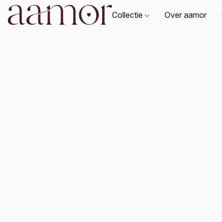
Collectie
Over aamor