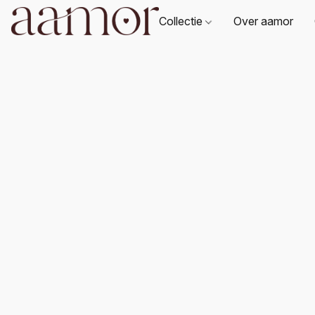
Collectie
Over aamor