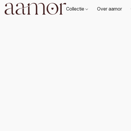
Collectie
Over aamor