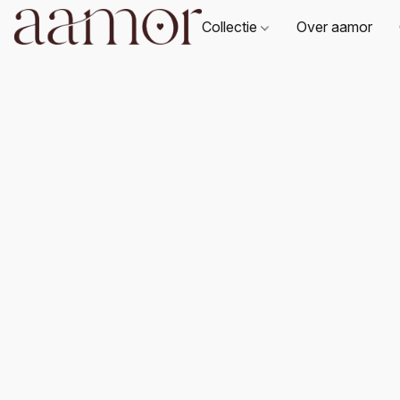
Collectie
Over aamor