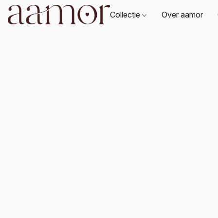
Collectie
Over aamor