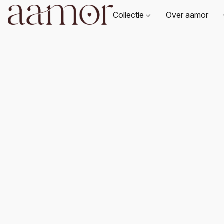
Collectie
Over aamor