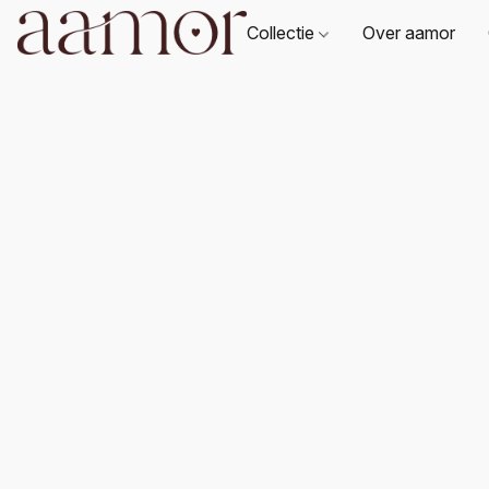
Collectie
Over aamor