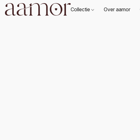
Collectie
Over aamor