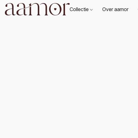
Collectie
Over aamor