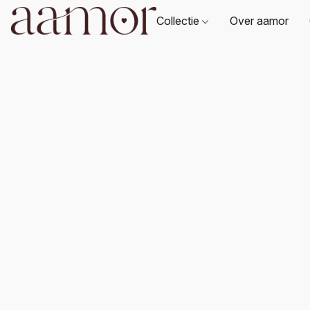
Collectie
Over aamor