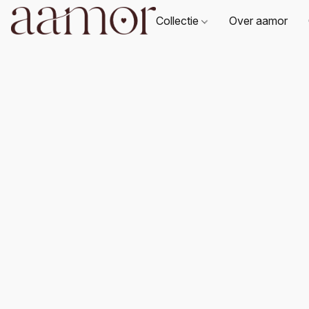
Collectie
Over aamor