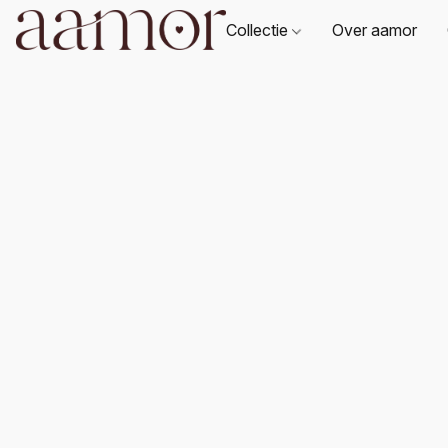
Collectie
Over aamor